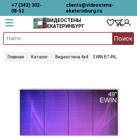
+7 (343) 302-
clients@videostena-
08-52
ekaterinburg.ru
ВИДЕОСТЕНЫ
ЕКАТЕРИНБУРГ
Поиск
Главная
Каталог
Видеостена 4х4
EWIN BT49L