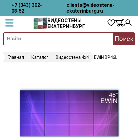
+7 (343) 302-
clients@videostena-
08-52
ekaterinburg.ru
ВИДЕОСТЕНЫ
ЕКАТЕРИНБУРГ
Поиск
Главная
Каталог
Видеостена 4х4
EWIN BP46L