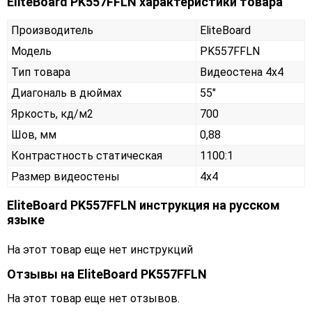
EliteBoard PK557FFLN характеристики товара
Производитель
EliteBoard
Модель
PK557FFLN
Тип товара
Видеостена 4х4
Диагональ в дюймах
55"
Яркость, кд/м2
700
Шов, мм
0,88
Контрастность статическая
1100:1
Размер видеостены
4x4
EliteBoard PK557FFLN инструкция на русском
языке
На этот товар еще нет инструкций
Отзывы на
EliteBoard PK557FFLN
На этот товар еще нет отзывов.