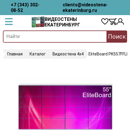
+7 (343) 302-
clients@videostena-
08-52
ekaterinburg.ru
ВИДЕОСТЕНЫ
ЕКАТЕРИНБУРГ
Поиск
Главная
Каталог
Видеостена 4х4
EliteBoard PK557FFLN