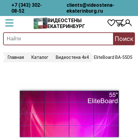
+7 (343) 302-
clients@videostena-
08-52
ekaterinburg.ru
ВИДЕОСТЕНЫ
ЕКАТЕРИНБУРГ
Поиск
Главная
Каталог
Видеостена 4х4
EliteBoard BA-55D5