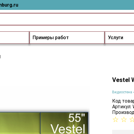
nburg.ru
Примеры работ
Услуги
H
Vestel
Видеостена 
Код товар
Артикул:
Производ
☆
☆