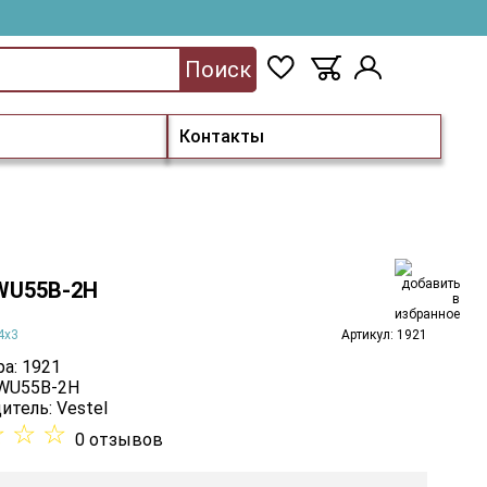
Поиск
Контакты
 WU55B-2H
4х3
Артикул: 1921
а: 1921
 WU55B-2H
итель:
Vestel
☆
☆
☆
0 отзывов