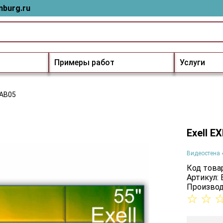
nburg.ru
Примеры работ
Услуги
5AB05
Exell 
Видеостена 
Код товар
Артикул:
Производ
☆
☆