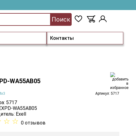
Поиск
Контакты
EXPD-WA55AB05
4х3
Артикул: 5717
а: 5717
 EXPD-WA55AB05
итель:
Exell
☆
☆
☆
0 отзывов