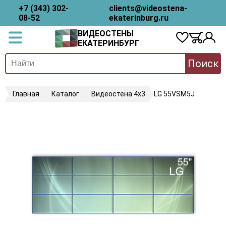
+7 (343) 302-
clients@videostena-
08-52
ekaterinburg.ru
ВИДЕОСТЕНЫ
ЕКАТЕРИНБУРГ
Поиск
Главная
Каталог
Видеостена 4х3
LG 55VSM5J