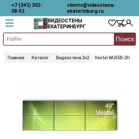
+7 (343) 302-
clients@videostena-
08-52
ekaterinburg.ru
ВИДЕОСТЕНЫ
ЕКАТЕРИНБУРГ
Поиск
Главная
Каталог
Видеостена 3х2
Vestel WU55B-2H