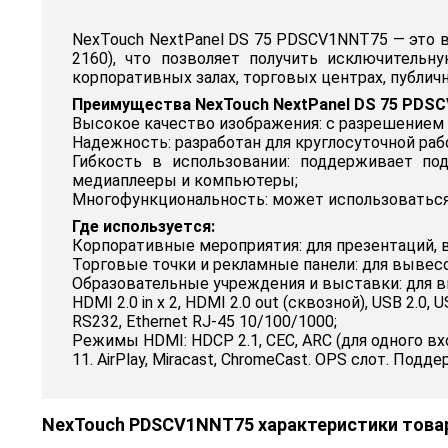
NexTouch NextPanel DS 75 PDSCV1NNT75 — это 
2160), что позволяет получить исключительн
корпоративных залах, торговых центрах, публич
Преимущества NexTouch NextPanel DS 75 PDS
Высокое качество изображения: с разрешением 
Надежность: разработан для круглосуточной раб
Гибкость в использовании: поддерживает под
медиаплееры и компьютеры;
Многофункциональность: может использоваться
Где используется:
Корпоративные мероприятия: для презентаций, 
Торговые точки и рекламные панели: для вывес
Образовательные учреждения и выставки: для в
HDMI 2.0 in х 2, HDMI 2.0 out (сквозной), USB 2.0,
RS232, Ethernet RJ-45 10/100/1000;
Режимы HDMI: HDCP 2.1, CEC, ARC (для одного вхо
11. AirPlay, Miracast, ChromeCast. OPS слот. По
NexTouch PDSCV1NNT75 характеристики това