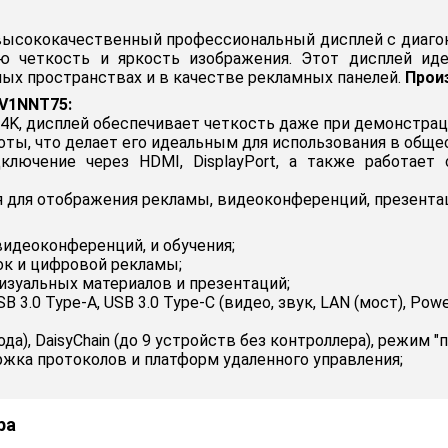
высококачественный профессиональный дисплей с диаго
ую четкость и яркость изображения. Этот дисплей ид
ных пространствах и в качестве рекламных панелей.
Прои
CV1NNT75:
4K, дисплей обеспечивает четкость даже при демонстрац
оты, что делает его идеальным для использования в обще
ключение через HDMI, DisplayPort, а также работает
 для отображения рекламы, видеоконференций, презентац
видеоконференций, и обучения;
ок и цифровой рекламы;
изуальных материалов и презентаций;
 USB 3.0 Type-A, USB 3.0 Type-C (видео, звук, LAN (мост), Po
да), DaisyChain (до 9 устройств без контроллера), режим "п
ддержка протоколов и платформ удаленного управления;
ра