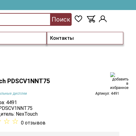
Поиск
Контакты
ch PDSCV1NNT75
альные дисплеи
Артикул: 4491
а: 4491
 PDSCV1NNT75
итель:
NexTouch
☆
☆
☆
0 отзывов