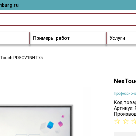
nburg.ru
Примеры работ
Услуги
xTouch PDSCV1NNT75
NexTou
Профессион
Код товар
Артикул:
Производ
☆
☆