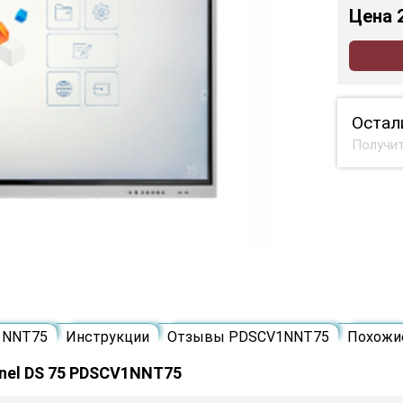
Цена
Остал
Получит
1NNT75
Инструкции
Отзывы PDSCV1NNT75
Похожи
nel DS 75 PDSCV1NNT75