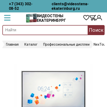
+7 (343) 302-
clients@videostena-
08-52
ekaterinburg.ru
ВИДЕОСТЕНЫ
ЕКАТЕРИНБУРГ
Поиск
Главная
Каталог
Профессиональные дисплеи
NexTou