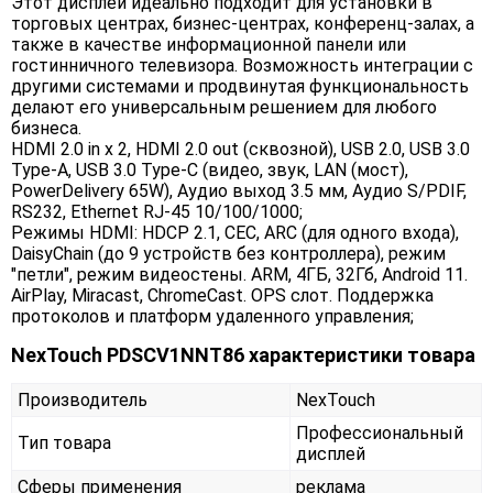
Этот дисплей идеально подходит для установки в
торговых центрах, бизнес-центрах, конференц-залах, а
также в качестве информационной панели или
гостинничного телевизора. Возможность интеграции с
другими системами и продвинутая функциональность
делают его универсальным решением для любого
бизнеса.
HDMI 2.0 in х 2, HDMI 2.0 out (сквозной), USB 2.0, USB 3.0
Type-A, USB 3.0 Type-C (видео, звук, LAN (мост),
PowerDelivery 65W), Аудио выход 3.5 мм, Аудио S/PDIF,
RS232, Ethernet RJ-45 10/100/1000;
Режимы HDMI: HDCP 2.1, CEC, ARC (для одного входа),
DaisyChain (до 9 устройств без контроллера), режим
"петли", режим видеостены. ARM, 4ГБ, 32Гб, Android 11.
AirPlay, Miracast, ChromeCast. OPS слот. Поддержка
протоколов и платформ удаленного управления;
NexTouch PDSCV1NNT86 характеристики товара
Производитель
NexTouch
Профессиональный
Тип товара
дисплей
Сферы применения
реклама