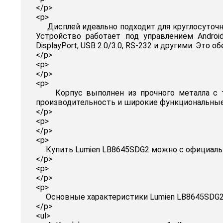
</p>
<p>
Дисплей идеально подходит для круглосуточной
Устройство работает под управлением Androi
DisplayPort, USB 2.0/3.0, RS‑232 и другими. Эт
</p>
<p>
</p>
<p>
Корпус выполнен из прочного металла с тон
производительность и широкие функциональны
</p>
<p>
</p>
<p>
Купить Lumien LB8645SDG2 можно с официально
</p>
<p>
</p>
<p>
Основные характеристики Lumien LB8645SDG2
</p>
<ul>