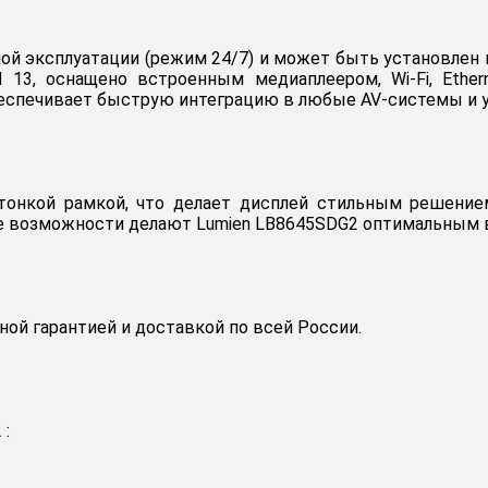
 эксплуатации (режим 24/7) и может быть установлен ка
d 13, оснащено встроенным медиаплеером, Wi‑Fi, Ethe
о обеспечивает быструю интеграцию в любые AV‑системы и 
кой рамкой, что делает дисплей стильным решением
е возможности делают Lumien LB8645SDG2 оптимальным в
й гарантией и доставкой по всей России.
 :