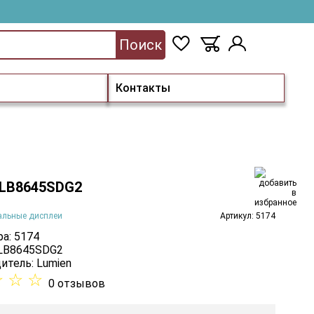
Поиск
Контакты
 LB8645SDG2
альные дисплеи
Артикул: 5174
а: 5174
 LB8645SDG2
итель:
Lumien
☆
☆
☆
0 отзывов