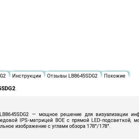
DG2
Инструкции
Отзывы LB8645SDG2
Похожие
5SDG2
645SDG2 — мощное решение для визуализации инфор
едовой IPS-матрицей BOE с прямой LED-подсветкой, м
льное изображение с углами обзора 178°/178°.