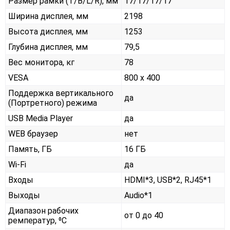
Размер рамки (T/B/L/R), мм
17/17/17/17
Ширина дисплея, мм
2198
Высота дисплея, мм
1253
Глубина дисплея, мм
79,5
Вес монитора, кг
78
VESA
800 x 400
Поддержка вертикального
да
(Портретного) режима
USB Media Player
да
WEB браузер
нет
Память, ГБ
16 ГБ
Wi-Fi
да
Входы
HDMI*3, USB*2, RJ45*1
Выходы
Audio*1
Диапазон рабочих
от 0 до 40
ремператур, ⁰С