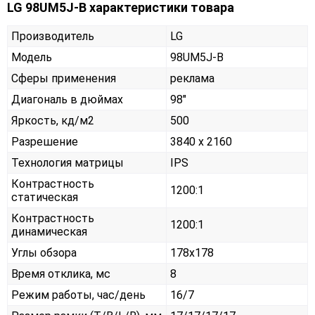
LG 98UM5J-B характеристики товара
Производитель
LG
Модель
98UM5J-B
Сферы применения
реклама
Диагональ в дюймах
98"
Яркость, кд/м2
500
Разрешение
3840 x 2160
Технология матрицы
IPS
Контрастность
1200:1
статическая
Контрастность
1200:1
динамическая
Углы обзора
178x178
Время отклика, мс
8
Режим работы, час/день
16/7