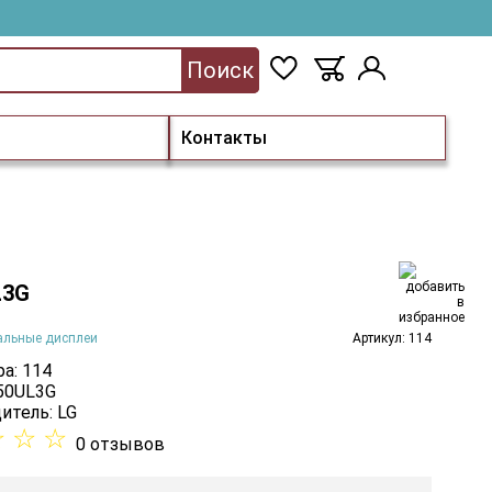
Поиск
Контакты
L3G
альные дисплеи
Артикул: 114
а: 114
 50UL3G
итель:
LG
☆
☆
☆
0 отзывов