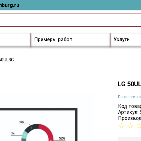
nburg.ru
Примеры работ
Услуги
50UL3G
LG 50U
Профессион
Код товар
Артикул:
Производ
☆
☆