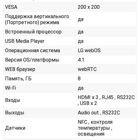
VESA
200 x 200
Поддержка вертикального
да
(Портретного) режима
Встроенный процессор
да
USB Media Player
да
Операционная система
LG webOS
Версия OS/платформы
4.1
WEB браузер
webRTC
Память, ГБ
8
Wi-Fi
да
HDMI x 3 , RJ45 , RS232С
Входы
, USB x 2
Выходы
Audio out , RS232С
NFC , контроля
Датчики
температуры ,
освещения