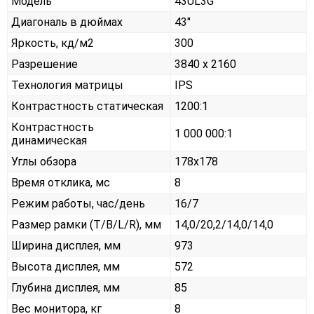
Модель
43UL3G
Диагональ в дюймах
43"
Яркость, кд/м2
300
Разрешение
3840 x 2160
Технология матрицы
IPS
Контрастность статическая
1200:1
Контрастность
1 000 000:1
динамическая
Углы обзора
178x178
Время отклика, мс
8
Режим работы, час/день
16/7
Размер рамки (T/B/L/R), мм
14,0/20,2/14,0/14,0
Ширина дисплея, мм
973
Высота дисплея, мм
572
Глубина дисплея, мм
85
Вес монитора, кг
8