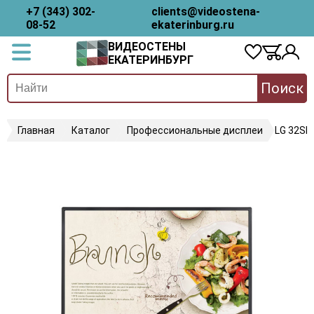
+7 (343) 302-
clients@videostena-
08-52
ekaterinburg.ru
ВИДЕОСТЕНЫ
ЕКАТЕРИНБУРГ
Поиск
Главная
Каталог
Профессиональные дисплеи
LG 32SM