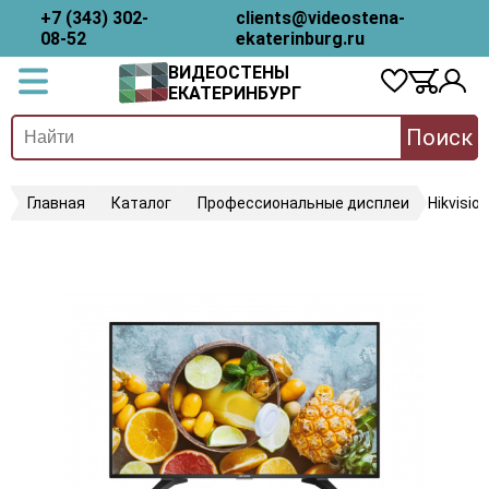
+7 (343) 302-
clients@videostena-
08-52
ekaterinburg.ru
ВИДЕОСТЕНЫ
ЕКАТЕРИНБУРГ
Поиск
Главная
Каталог
Профессиональные дисплеи
Hikvisi