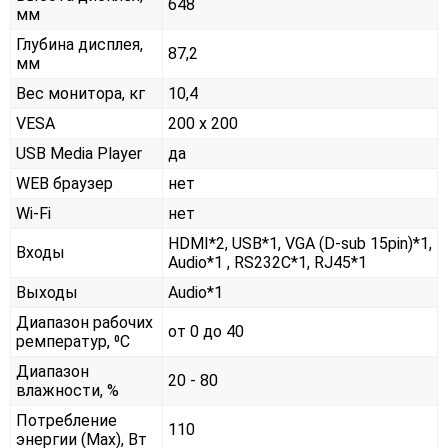
648
мм
Глубина дисплея,
87,2
мм
Вес монитора, кг
10,4
VESA
200 x 200
USB Media Player
да
WEB браузер
нет
Wi-Fi
нет
HDMI*2, USB*1, VGA (D-sub 15pin)*1,
Входы
Audio*1 , RS232С*1, RJ45*1
Выходы
Audio*1
Диапазон рабочих
от 0 до 40
ремператур, ⁰С
Диапазон
20 - 80
влажности, %
Потребление
110
энергии (Max), Вт