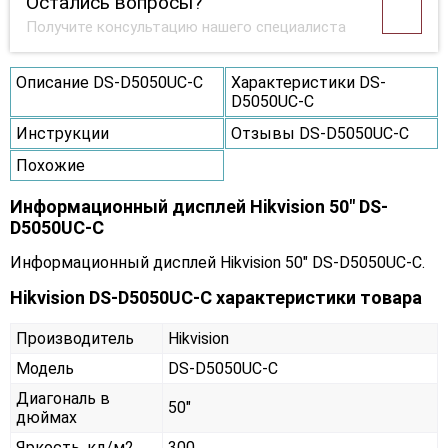
Остались вопросы?
Получите консультацию нашего специалиста
Описание DS-D5050UC-C
Характеристики DS-
D5050UC-C
Инструкции
Отзывы DS-D5050UC-C
Похожие
Информационный дисплей Hikvision 50" DS-
D5050UC-C
Информационный дисплей Hikvision 50" DS-D5050UC-C.
Hikvision DS-D5050UC-C характеристики товара
Производитель
Hikvision
Модель
DS-D5050UC-C
Диагональ в
50"
дюймах
Яркость, кд/м2
300