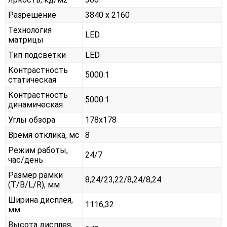
Разрешение
3840 x 2160
Технология
LED
матрицы
Тип подсветки
LED
Контрастность
5000:1
статическая
Контрастность
5000:1
динамическая
Углы обзора
178x178
Время отклика, мс
8
Режим работы,
24/7
час/день
Размер рамки
8,24/23,22/8,24/8,24
(T/B/L/R), мм
Ширина дисплея,
1116,32
мм
Высота дисплея,