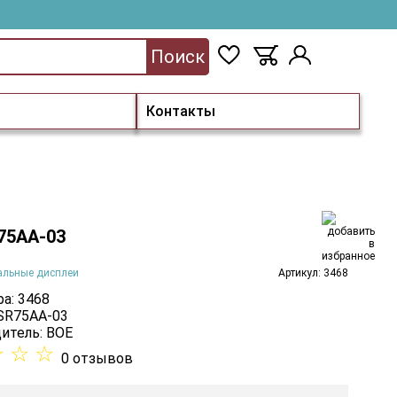
Поиск
Контакты
75AA-03
альные дисплеи
Артикул: 3468
а: 3468
 SR75AA-03
итель:
BOE
☆
☆
☆
0 отзывов