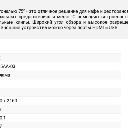
налью 75’’ - это отличное решение для кафе и ресторано
циальных предложениях и меню. С помощью встроенног
льные клипы. Широкий угол обзора и высокое разре
 внешние устройства можно через порты HDMI и USB.
E
5AA-03
лама
0 x 2160
S
0:1
7