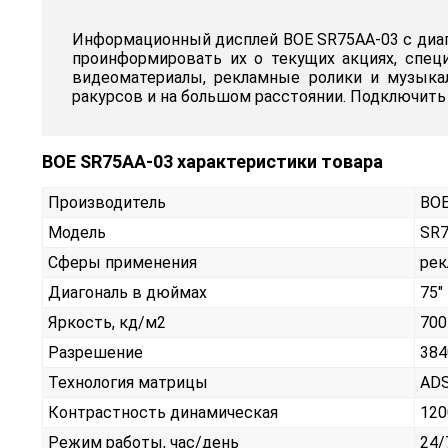
Информационный дисплей BOE SR75AA-03 с диаго
проинформировать их о текущих акциях, спе
видеоматериалы, рекламные ролики и музыка
ракурсов и на большом расстоянии. Подключить
BOE SR75AA-03 характеристики товара
Производитель
BO
Модель
SR7
Сферы применения
рек
Диагональ в дюймах
75"
Яркость, кд/м2
700
Разрешение
384
Технология матрицы
AD
Контрастность динамическая
120
Режим работы, час/день
24/