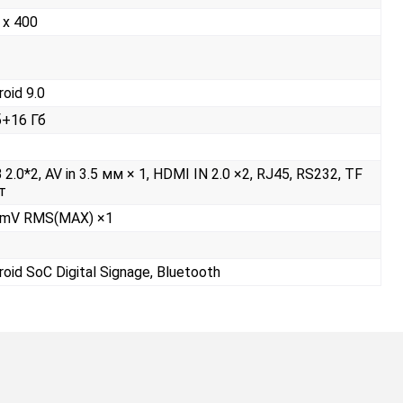
 x 400
roid 9.0
б+16 Гб
 2.0*2, AV in 3.5 мм × 1, HDMI IN 2.0 ×2, RJ45, RS232, TF
т
mV RMS(MAX) ×1
roid SoC Digital Signage, Bluetooth