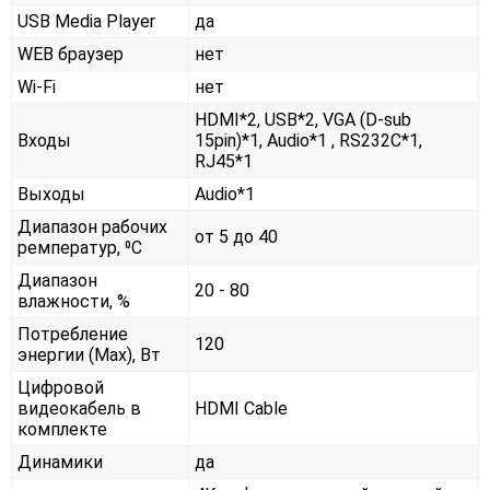
USB Media Player
да
WEB браузер
нет
Wi-Fi
нет
HDMI*2, USB*2, VGA (D-sub
Входы
15pin)*1, Audio*1 , RS232С*1,
RJ45*1
Выходы
Audio*1
Диапазон рабочих
от 5 до 40
ремператур, ⁰С
Диапазон
20 - 80
влажности, %
Потребление
120
энергии (Max), Вт
Цифровой
видеокабель в
HDMI Cable
комплекте
Динамики
да