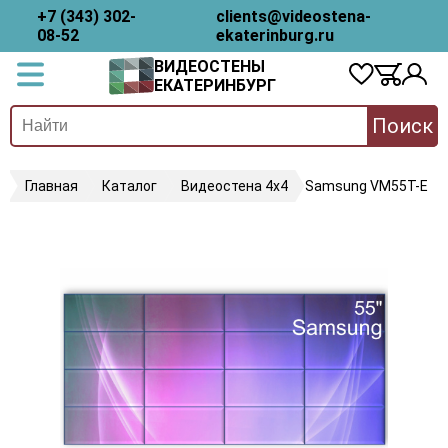
+7 (343) 302-
clients@videostena-
08-52
ekaterinburg.ru
ВИДЕОСТЕНЫ
ЕКАТЕРИНБУРГ
Поиск
Главная
Каталог
Видеостена 4х4
Samsung VM55T-E