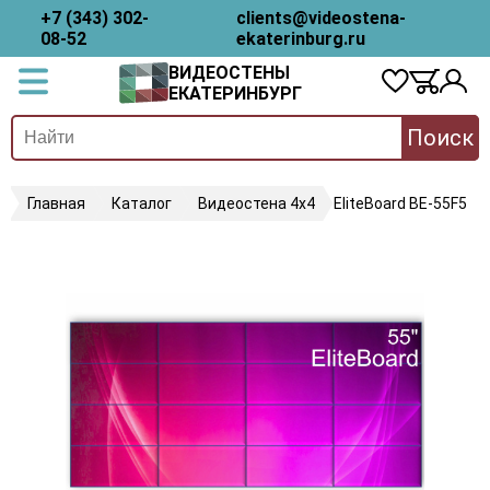
+7 (343) 302-
clients@videostena-
08-52
ekaterinburg.ru
ВИДЕОСТЕНЫ
ЕКАТЕРИНБУРГ
Поиск
Главная
Каталог
Видеостена 4х4
EliteBoard BE-55F5