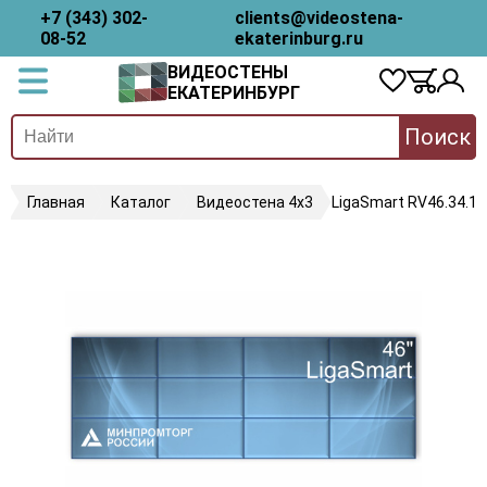
+7 (343) 302-
clients@videostena-
08-52
ekaterinburg.ru
ВИДЕОСТЕНЫ
ЕКАТЕРИНБУРГ
Поиск
Главная
Каталог
Видеостена 4х3
LigaSmart RV46.34.18