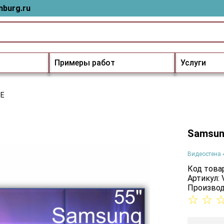
nburg.ru
Примеры работ
Услуги
-E
Samsun
Видеостена 
Код товар
Артикул:
Производ
☆
☆