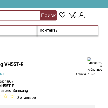
Поиск
Контакты
g VH55T-E
4х3
Артикул: 1867
а: 1867
 VH55T-E
итель:
Samsung
☆
☆
☆
0 отзывов