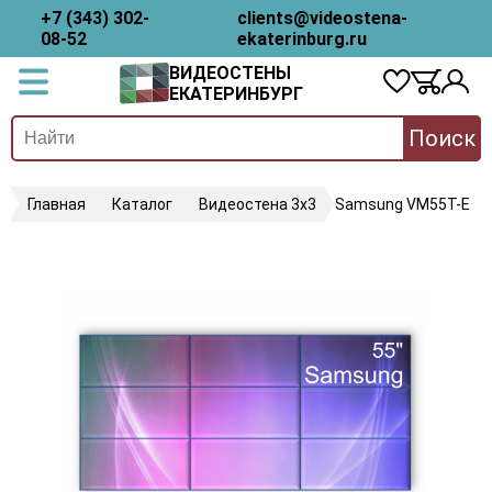
+7 (343) 302-
clients@videostena-
08-52
ekaterinburg.ru
ВИДЕОСТЕНЫ
ЕКАТЕРИНБУРГ
Поиск
Главная
Каталог
Видеостена 3х3
Samsung VM55T-E