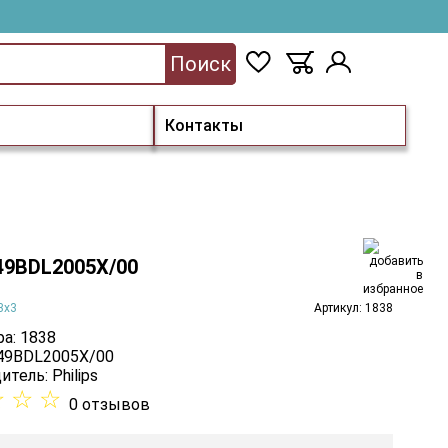
Поиск
Контакты
 49BDL2005X/00
3х3
Артикул: 1838
а: 1838
 49BDL2005X/00
итель:
Philips
☆
☆
☆
0 отзывов