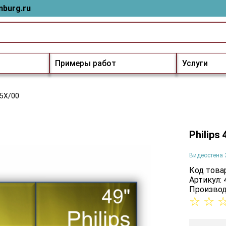
nburg.ru
Примеры работ
Услуги
05X/00
Philips
Видеостена 
Код товар
Артикул:
Производ
☆
☆