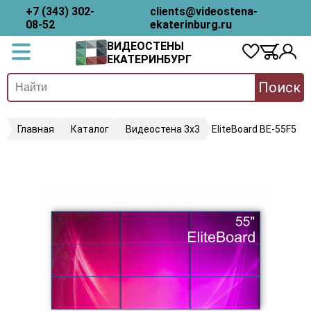
+7 (343) 302-
clients@videostena-
08-52
ekaterinburg.ru
ВИДЕОСТЕНЫ
ЕКАТЕРИНБУРГ
Поиск
Главная
Каталог
Видеостена 3х3
EliteBoard BE-55F5