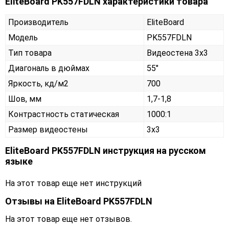
EliteBoard PK557FDLN характеристики товара
Производитель
EliteBoard
Модель
PK557FDLN
Тип товара
Видеостена 3х3
Диагональ в дюймах
55"
Яркость, кд/м2
700
Шов, мм
1,7-1,8
Контрастность статическая
1000:1
Размер видеостены
3x3
EliteBoard PK557FDLN инструкция на русском
языке
На этот товар еще нет инструкций
Отзывы на
EliteBoard PK557FDLN
На этот товар еще нет отзывов.