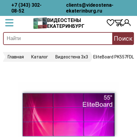
+7 (343) 302-
clients@videostena-
08-52
ekaterinburg.ru
ВИДЕОСТЕНЫ
ЕКАТЕРИНБУРГ
Поиск
Главная
Каталог
Видеостена 3х3
EliteBoard PK557FDLN