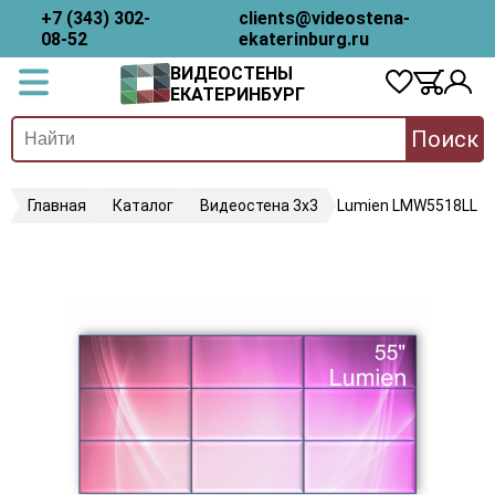
+7 (343) 302-
clients@videostena-
08-52
ekaterinburg.ru
ВИДЕОСТЕНЫ
ЕКАТЕРИНБУРГ
Поиск
Главная
Каталог
Видеостена 3х3
Lumien LMW5518LL