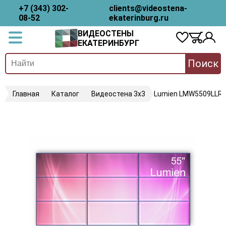
+7 (343) 302-
clients@videostena-
08-52
ekaterinburg.ru
ВИДЕОСТЕНЫ
ЕКАТЕРИНБУРГ
Поиск
Главная
Каталог
Видеостена 3х3
Lumien LMW5509LLR