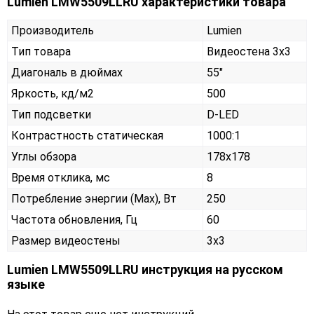
Lumien LMW5509LLRU характеристики товара
Производитель
Lumien
Тип товара
Видеостена 3х3
Диагональ в дюймах
55"
Яркость, кд/м2
500
Тип подсветки
D-LED
Контрастность статическая
1000:1
Углы обзора
178x178
Время отклика, мс
8
Потребление энергии (Max), Вт
250
Частота обновления, Гц
60
Размер видеостены
3x3
Lumien LMW5509LLRU инструкция на русском
языке