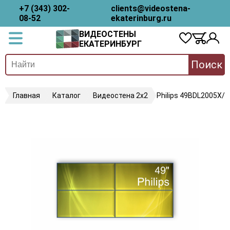
+7 (343) 302-
clients@videostena-
08-52
ekaterinburg.ru
ВИДЕОСТЕНЫ
ЕКАТЕРИНБУРГ
Поиск
Главная
Каталог
Видеостена 2x2
Philips 49BDL2005X/0