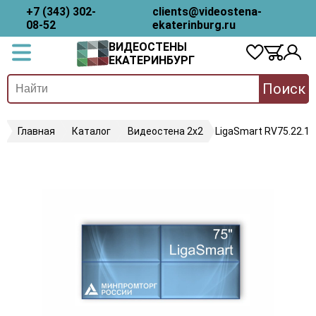
+7 (343) 302-
clients@videostena-
08-52
ekaterinburg.ru
ВИДЕОСТЕНЫ
ЕКАТЕРИНБУРГ
Поиск
Главная
Каталог
Видеостена 2x2
LigaSmart RV75.22.18