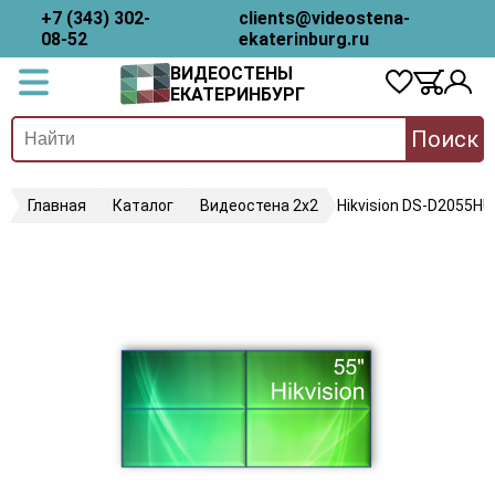
+7 (343) 302-
clients@videostena-
08-52
ekaterinburg.ru
ВИДЕОСТЕНЫ
ЕКАТЕРИНБУРГ
Поиск
Главная
Каталог
Видеостена 2x2
Hikvision DS-D2055HU