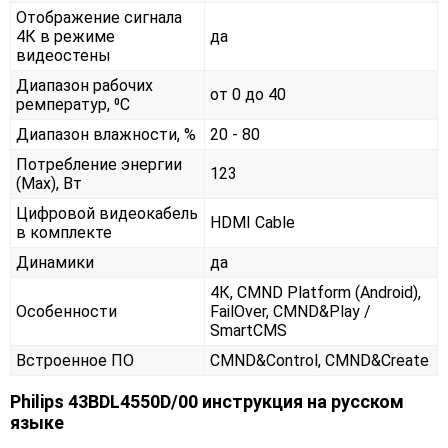
Отображение сигнала
4К в режиме
да
видеостены
Диапазон рабочих
от 0 до 40
ремператур, ⁰С
Диапазон влажности, %
20 - 80
Потребление энергии
123
(Max), Вт
Цифровой видеокабель
HDMI Cable
в комплекте
Динамики
да
4К, CMND Platform (Android),
Особенности
FailOver, CMND&Play /
SmartCMS
Встроенное ПО
CMND&Control, CMND&Create
Philips 43BDL4550D/00 инструкция на русском
языке