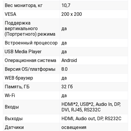
Вес монитора, кг
10,7
VESA
200 x 200
Поддержка
вертикального
да
(Портретного) режима
Встроенный процессор
да
USB Media Player
да
Операционная система
Android
Версия OS/платформы
8.0
WEB браузер
да
Память, ГБ
32 Гб
Wi-Fi
да
HDMI*2, USB*2, Audio In, DP,
Входы
DVI, RJ45, RS232С
Выходы
HDMI, Audio out, DP, RS232С
Датчики
освещения