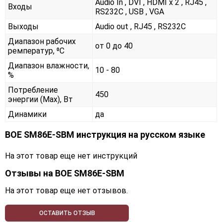
Audio In , DVI , HDMI x 2 , RJ45 ,
Входы
RS232С , USB , VGA
Выходы
Audio out , RJ45 , RS232С
Диапазон рабочих
от 0 до 40
ремператур, ⁰С
Диапазон влажности,
10 - 80
%
Потребление
450
энергии (Max), Вт
Динамики
да
BOE SM86E-SBM инструкция на русском языке
На этот товар еще нет инструкций
Отзывы на
BOE SM86E-SBM
На этот товар еще нет отзывов.
ОСТАВИТЬ ОТЗЫВ