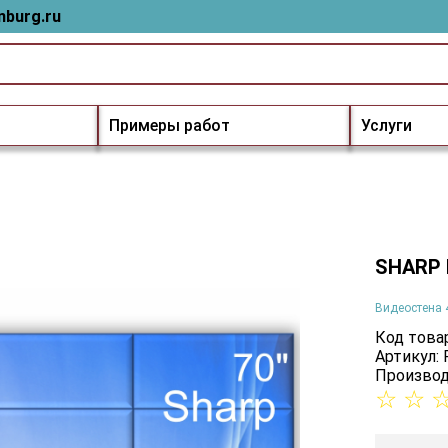
nburg.ru
Примеры работ
Услуги
SHARP 
Видеостена 
Код товар
Артикул:
Производ
☆
☆