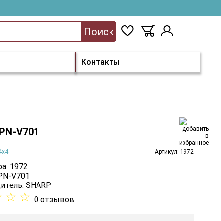
Поиск
Контакты
PN-V701
4х4
Артикул: 1972
а: 1972
 PN-V701
итель:
SHARP
☆
☆
☆
0 отзывов