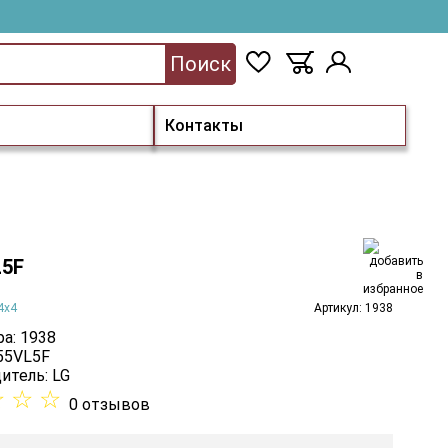
Поиск
Контакты
L5F
4х4
Артикул: 1938
а: 1938
 55VL5F
итель:
LG
☆
☆
☆
0 отзывов