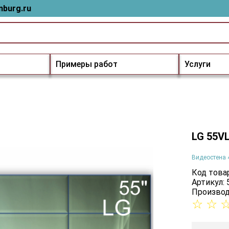
nburg.ru
Примеры работ
Услуги
LG 55V
Видеостена 
Код товар
Артикул:
Производ
☆
☆