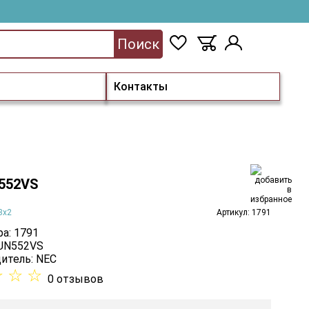
Поиск
Контакты
552VS
3х2
Артикул: 1791
а: 1791
 UN552VS
итель:
NEC
☆
☆
☆
0 отзывов