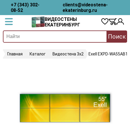
+7 (343) 302-
clients@videostena-
08-52
ekaterinburg.ru
ВИДЕОСТЕНЫ
ЕКАТЕРИНБУРГ
Поиск
Главная
Каталог
Видеостена 3х2
Exell EXPD-WA55AB15