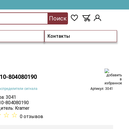
Поиск
Контакты
 10-804080190
аспределители сигнала
Артикул: 3041
а: 3041
 10-804080190
итель:
Kramer
☆
☆
☆
0 отзывов