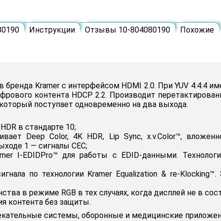
80190
Инструкции
Отзывы 10-804080190
Похожие
 бренда Kramer с интерфейсом HDMI 2.0. При YUV 4:4:4 и
фрового контента HDCP 2.2. Производит перетактирован
, который поступает одновременно на два выхода.
HDR в стандарте 10;
ает Deep Color, 4K HDR, Lip Sync, x.v.Color™, вложенн
ыходе 1 — сигналы CEC;
mer I-EDIDPro™ для работы с EDID-данными. Технолог
нала по технологии Kramer Equalization & re-Klocking
тва в режиме RGB в тех случаях, когда дисплей не в сост
я контента без защиты.
азвлекательные системы, оборонные и медицинские прилож