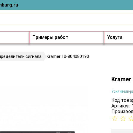
nburg.ru
Примеры работ
Услуги
пределители сигнала
Kramer 10-804080190
Kramer
Усилители-р
Код товар
Артикул:
Производ
☆
☆