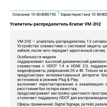
Описание 10-804080190
Характеристики 10-8040
Усилитель-распределитель Kramer VM-2H2
VM-2H2 — усилитель-распределитель 1:2 сигналов
Устройство совместимо с системой защиты ци
кабеля, после чего передает идентичный сигнал
Особенности модели:
поддерживает высокий динамический диапазон 
совместима с HDCP 1.4 и HDMI 2.0, поддержив
видеоформаты, разрешения 2K и 4K. Только на в
предусмотрен интеллектуальный алгоритм Kra
источников в режиме Plug & Play;
выполняет перетактирование и эквализацию сиг
расстояния без потери качества;
предусматривает настройку цветового пространс
отключает поддержку HDCP для воспроизведени
Сферы применения: Digital Signage, ретейл, р