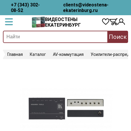
+7 (343) 302-
clients@videostena-
08-52
ekaterinburg.ru
ВИДЕОСТЕНЫ
ЕКАТЕРИНБУРГ
Поиск
Главная
Каталог
AV-коммутация
Усилители-распред