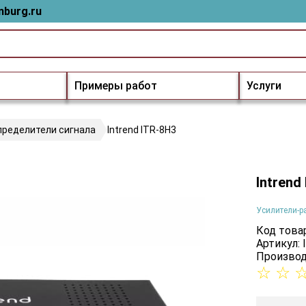
nburg.ru
Примеры работ
Услуги
пределители сигнала
Intrend ITR-8H3
Intrend
Усилители-р
Код товар
Артикул: 
Производ
☆
☆