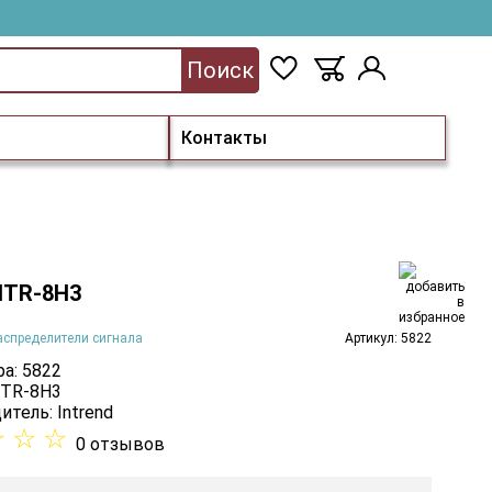
Поиск
Контакты
 ITR-8H3
аспределители сигнала
Артикул: 5822
а: 5822
ITR-8H3
итель:
Intrend
☆
☆
☆
0 отзывов