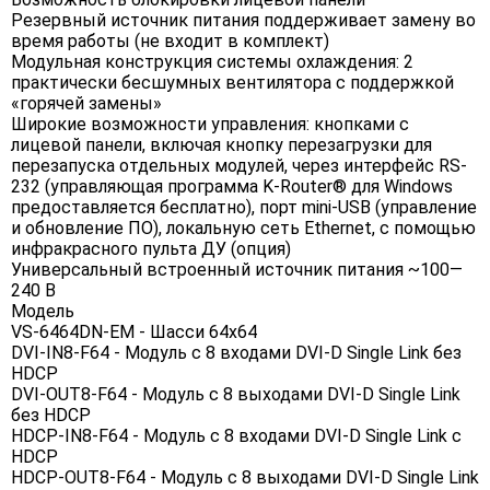
Резервный источник питания поддерживает замену во
время работы (не входит в комплект)
Модульная конструкция системы охлаждения: 2
практически бесшумных вентилятора с поддержкой
«горячей замены»
Широкие возможности управления: кнопками с
лицевой панели, включая кнопку перезагрузки для
перезапуска отдельных модулей, через интерфейс RS-
232 (управляющая программа K-Router® для Windows
предоставляется бесплатно), порт mini-USB (управление
и обновление ПО), локальную сеть Ethernet, с помощью
инфракрасного пульта ДУ (опция)
Универсальный встроенный источник питания ~100—
240 В
Модель
VS-6464DN-EM - Шасси 64x64
DVI-IN8-F64 - Модуль c 8 входами DVI-D Single Link без
HDCP
DVI-OUT8-F64 - Модуль c 8 выходами DVI-D Single Link
без HDCP
HDCP-IN8-F64 - Модуль c 8 входами DVI-D Single Link с
HDCP
HDCP-OUT8-F64 - Модуль c 8 выходами DVI-D Single Link