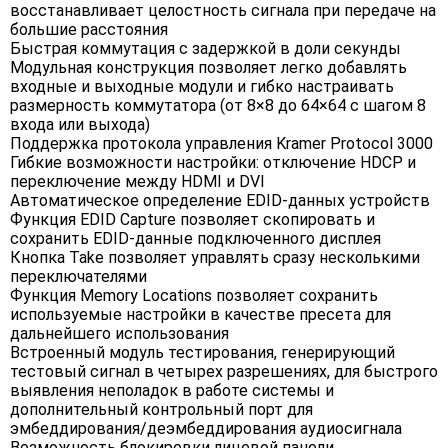
восстанавливает целостность сигнала при передаче на
большие расстояния
Быстрая коммутация с задержкой в доли секунды
Модульная конструкция позволяет легко добавлять
входные и выходные модули и гибко настраивать
размерность коммутатора (от 8×8 до 64×64 с шагом 8
входа или выхода)
Поддержка протокола управления Kramer Protocol 3000
Гибкие возможности настройки: отключение HDCP и
переключение между HDMI и DVI
Автоматическое определение EDID-данных устройств
Функция EDID Capture позволяет скопировать и
сохранить EDID-данные подключенного дисплея
Кнопка Take позволяет управлять сразу несколькими
переключателями
Функция Memory Locations позволяет сохранить
используемые настройки в качестве пресета для
дальнейшего использования
Встроенный модуль тестирования, генерирующий
тестовый сигнал в четырех разрешениях, для быстрого
выявления неполадок в работе системы и
дополнительный контрольный порт для
эмбеддирования/деэмбеддирования аудиосигнала
Возможность блокировки лицевой панели