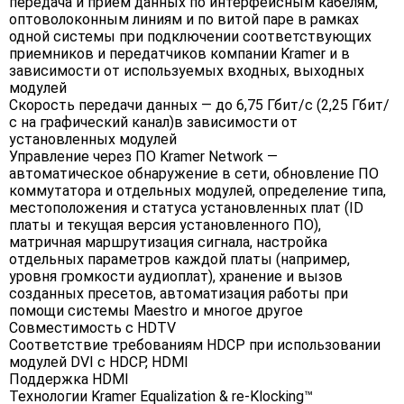
передача и прием данных по интерфейсным кабелям,
оптоволоконным линиям и по витой паре в рамках
одной системы при подключении соответствующих
приемников и передатчиков компании Kramer и в
зависимости от используемых входных, выходных
модулей
Скорость передачи данных — до 6,75 Гбит/с (2,25 Гбит/
с на графический канал)в зависимости от
установленных модулей
Управление через ПО Kramer Network —
автоматическое обнаружение в сети, обновление ПО
коммутатора и отдельных модулей, определение типа,
местоположения и статуса установленных плат (ID
платы и текущая версия установленного ПО),
матричная маршрутизация сигнала, настройка
отдельных параметров каждой платы (например,
уровня громкости аудиоплат), хранение и вызов
созданных пресетов, автоматизация работы при
помощи системы Maestro и многое другое
Совместимость с HDTV
Соответствие требованиям HDCP при использовании
модулей DVI с HDCP, HDMI
Поддержка HDMI
Технологии Kramer Equalization & re-Klocking™