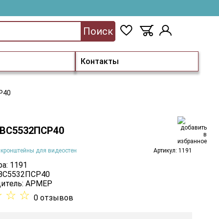
Поиск
Контакты
Р40
ВС5532ПСР40
 кронштейны для видеостен
Артикул: 1191
а: 1191
 ВС5532ПСР40
итель:
АРМЕР
☆
☆
☆
0 отзывов