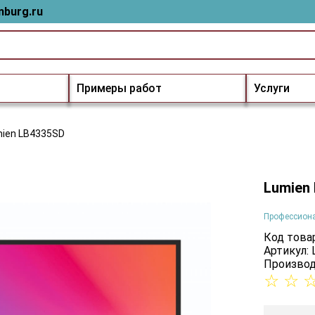
nburg.ru
Примеры работ
Услуги
ien LB4335SD
Lumien
Профессион
Код товар
Артикул:
Производ
☆
☆