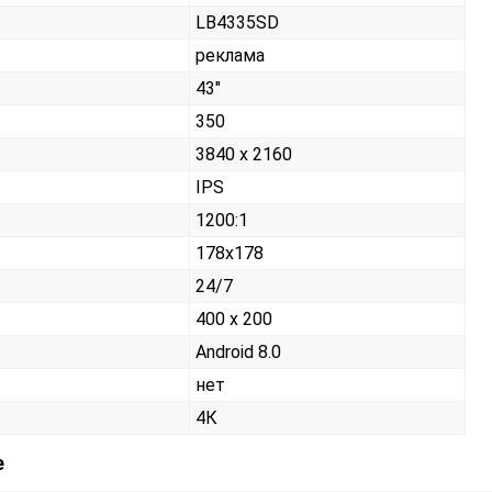
LB4335SD
реклама
43"
350
3840 x 2160
IPS
1200:1
178x178
24/7
400 x 200
Android 8.0
нет
4К
е