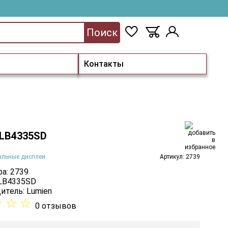
Поиск
Контакты
 LB4335SD
альные дисплеи
Артикул: 2739
а: 2739
 LB4335SD
итель:
Lumien
☆
☆
☆
0 отзывов