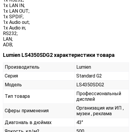
1x LAN IN;
1x LAN OUT;
1x SPDIF;
1x Audio out;
1x Audio in;
RS232;
LAN;
ADB;
Lumien LS4350SDG2 характеристики товара
Производитель
Lumien
Серия
Standard G2
Модель
LS4350SDG2
Профессиональный
Тип товара
дисплей
Организация или ИП ,
Сферы применения
музеи , реклама
Диагональ в дюймах
43"
Яркость, кд/м2
500