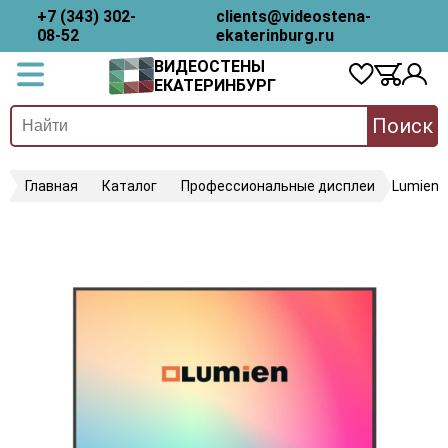
+7 (343) 302-
clients@videostena-
08-52
ekaterinburg.ru
ВИДЕОСТЕНЫ
ЕКАТЕРИНБУРГ
Поиск
Главная
Каталог
Профессиональные дисплеи
Lumien 