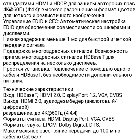
стандартами HDMI и HDCP для защиты авторских прав
4K@60Гц (4:4:4): высокое разрешение и формат цветов
для четкого и реалистичного изображения.
Управление EDID и CEC: Автоматическая настройка
EDID для обеспечения совместимости со шкафами и
дисплеями.
Низкая задержка: меньше 1 мс для быстрой и четкой
передачи сигнала.
Поддержка многоадресных сигналов: Возможность
приема многоадресных сигналов HDBaseT для
распределения на несколько дисплеев.
Простая установка: Подключение с помощью одного
кабеля HDBaseT, без необходимости дополнительного
питания.
Технические характеристики
Вход: HDBaseT, HDMI 2.0, DisplayPort 1.2, VGA, CVBS
Выход: HDMI 2.0, аудиодеэмбедер (аналоговый/
цифровой)
разрешение: до 4K@60Гц (4:4:4)
Форматы сигнала: HDMI, DisplayPort, VGA, CVBS.
Форматы звука: LPCM, Dolby Digital, DTS.
Максимальное расстояние передачи: до 100 м по
кабелю Cat 6a/7.