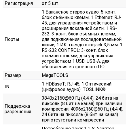
Регистрация
от 5 шт.
1 Балансное стерео аудио: 5-конт.
блок съёмных клемм; 1 Ethernet: RJ-
45, для управления устройством и
расширения локальной сети; 1 RS-
232: 3-конт. блок съёмных клемм,
Порты
для подключения последовательной
линии; 1 ИК: гнездо mini-jack 3,5 мм; 1
RS-232 CONTROL: 3-конт. блок
съёмных клемм, для управления
устройством 1 USB: USB-A, для
обновления встроенного ПО
Размер
MegaTOOLS
1 HDBaseT: RJ-45; 1 Оптический
IN
(цифровое аудио): TOSLINK®
3840x2160@60 Гц (4:4:4), 24 бита на
пиксель (8 бит на канал) при наличии
Поддержка
компрессии; 4096x2160@60 Гц (4:4:4),
разрешения
24 бита на пиксель (8 бит на канал)
при отсутствии компрессии
Потребление тока: 1,1 А; Адаптер