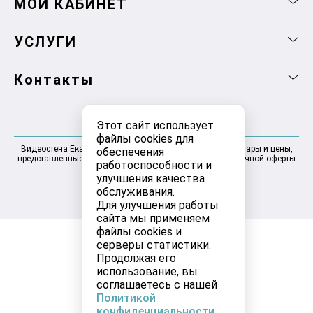
МОЙ КАБИНЕТ
УСЛУГИ
Контакты
Этот сайт использует
файлы cookies для
Видеостена Екатеринбург 2025-2026 © Информация, товары и цены,
обеспечения
представленные на сайте, не являются договором публичной оферты
работоспособности и
улучшения качества
обслуживания.
Для улучшения работы
сайта мы применяем
файлы cookies и
серверы статистики.
Продолжая его
использование, вы
соглашаетесь с нашей
Политикой
конфиденциальности