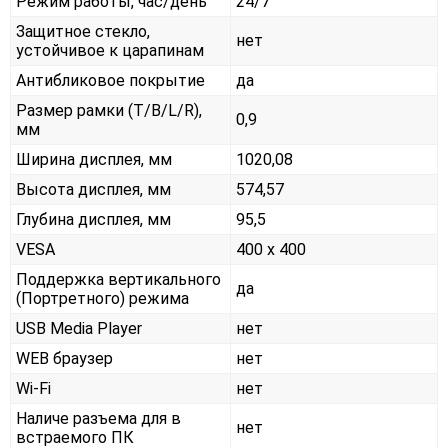
Режим работы, час/день
24/7
Защитное стекло,
нет
устойчивое к царапинам
Антибликовое покрытие
да
Размер рамки (T/B/L/R),
0,9
мм
Ширина дисплея, мм
1020,08
Высота дисплея, мм
574,57
Глубина дисплея, мм
95,5
VESA
400 x 400
Поддержка вертикального
да
(Портретного) режима
USB Media Player
нет
WEB браузер
нет
Wi-Fi
нет
Наличе разъема для в
нет
встраемого ПК