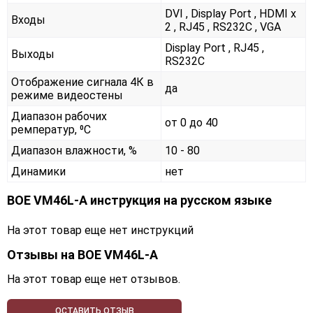
DVI , Display Port , HDMI x
Входы
2 , RJ45 , RS232С , VGA
Display Port , RJ45 ,
Выходы
RS232С
Отображение сигнала 4К в
да
режиме видеостены
Диапазон рабочих
от 0 до 40
ремператур, ⁰С
Диапазон влажности, %
10 - 80
Динамики
нет
BOE VM46L-A инструкция на русском языке
На этот товар еще нет инструкций
Отзывы на
BOE VM46L-A
На этот товар еще нет отзывов.
ОСТАВИТЬ ОТЗЫВ