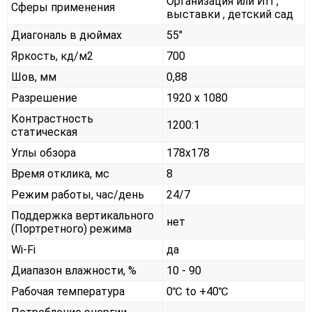
Организация или ИП ,
Сферы применения
выставки , детский сад
Диагональ в дюймах
55"
Яркость, кд/м2
700
Шов, мм
0,88
Разрешение
1920 x 1080
Контрастность
1200:1
статическая
Углы обзора
178x178
Время отклика, мс
8
Режим работы, час/день
24/7
Поддержка вертикального
нет
(Портретного) режима
Wi-Fi
да
Диапазон влажности, %
10 - 90
Рабочая температура
0℃ to +40℃