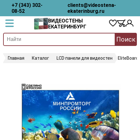
+7 (343) 302-
clients@videostena-
08-52
ekaterinburg.ru
ВИДЕОСТЕНЫ
ЕКАТЕРИНБУРГ
Поиск
Главная
Каталог
LCD панели для видеостен
EliteBoard