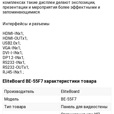
комплексах такие дисплеи делают экспозиции,
презентации и мероприятия более эффектными и
запоминающимися.
Интерфейсы и разъемы
HDMI-INx1;
HDMI-OUTx1;
USB2.0x1;
VGA-INx1;
DVI-I-INx1;
DP1.2-INx1;
RS232-INx1;
RS232-OUTx1;
RJ45-INx1 ;
EliteBoard BE-55F7 характеристики товара
Производитель
EliteBoard
Модель
BE-55F7
Тип товара
Панель для видеостены