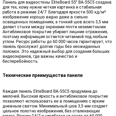
Панель для видеостены EliteBoard 55" BA-55C5 создана
для тех, кому нужна четкая картинка и стабильная
работа в режиме 24/7. Благодаря яркости 500 кд/м²
изображение хорошо видно даже в сильно
освещенных помещениях, а тонкий шов всего 3,5 мм
делает стыки между экранами почти незаметными.
Антибликовое покрытие убирает лишние отражения,
поэтому информация остается читаемой под любым
углом. Ресурс работы до 60 000 часов гарантирует, что
панель прослужит долгие годы без неожиданных
поломок. Это надежный выбор для создания больших
видеоэкранов, где важны качество и
бесперебойность.
Технические преимущества панели
Каждая панель EliteBoard BA-55C5 продумана до
мелочей. Высокая яркость и антибликовое покрытие
позволяют использовать ее в помещениях с ярким
дневным светом. Минимальный шов 3,5 мм создает
цельное полотно изображения, без отвлекающих
рамок. Режим 24/7 и наработка на отказ до 60 000