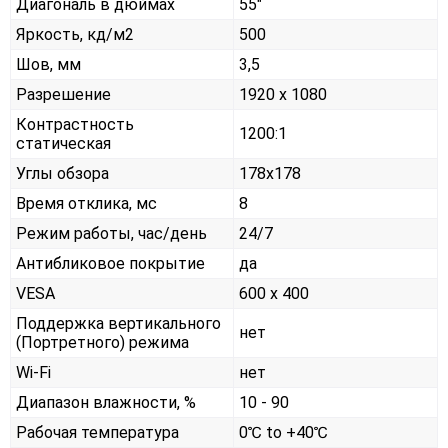
Диагональ в дюймах
55"
Яркость, кд/м2
500
Шов, мм
3,5
Разрешение
1920 x 1080
Контрастность
1200:1
статическая
Углы обзора
178x178
Время отклика, мс
8
Режим работы, час/день
24/7
Антибликовое покрытие
да
VESA
600 x 400
Поддержка вертикального
нет
(Портретного) режима
Wi-Fi
нет
Диапазон влажности, %
10 - 90
Рабочая температура
0℃ to +40℃