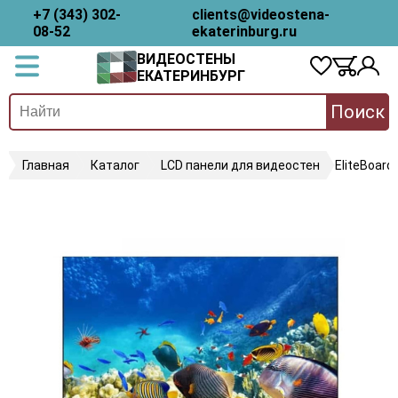
+7 (343) 302-
clients@videostena-
08-52
ekaterinburg.ru
ВИДЕОСТЕНЫ
ЕКАТЕРИНБУРГ
Поиск
Главная
Каталог
LCD панели для видеостен
EliteBoard