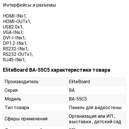
Интерфейсы и разъемы
HDMI-INx1;
HDMI-OUTx1;
USB2.0x1;
VGA-INx1;
DVI-I-INx1;
DP1.2-INx1;
RS232-INx1;
RS232-OUTx1;
RJ45-INx1;
EliteBoard BA-55C5 характеристики товара
Производитель
EliteBoard
Серия
BA
Модель
BA-55C5
Тип товара
Панель для видеостены
Организация или ИП ,
Сферы применения
выставки , детский сад