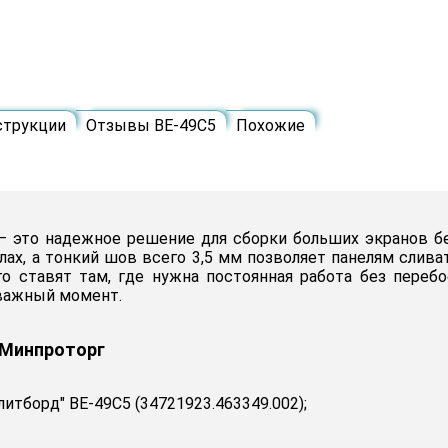
струкции
Отзывы BE-49C5
Похожие
5 — это надежное решение для сборки больших экранов б
ах, а тонкий шов всего 3,5 мм позволяет панелям сливат
го ставят там, где нужна постоянная работа без перебо
 важный момент.
 Минпроторг
итборд" BE-49C5 (34721923.463349.002);