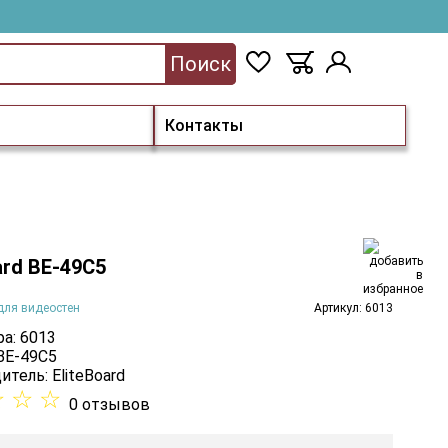
Поиск
Контакты
ard BE-49C5
для видеостен
Артикул: 6013
а: 6013
 BE-49C5
итель:
EliteBoard
☆
☆
☆
0 отзывов