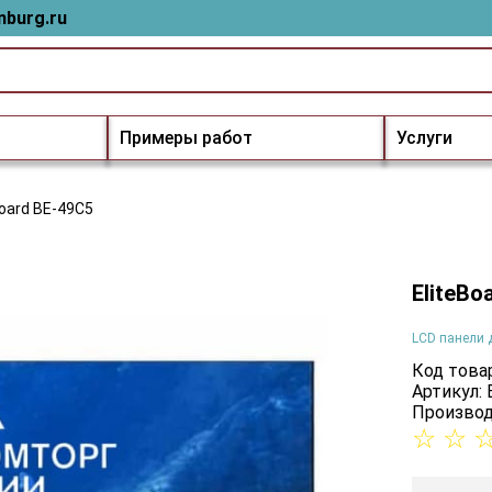
nburg.ru
Примеры работ
Услуги
Board BE-49C5
EliteBo
LCD панели 
Код товар
Артикул:
Производ
☆
☆