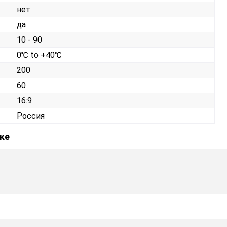
нет
да
10 - 90
0℃ to +40℃
200
60
16:9
Россия
ыке